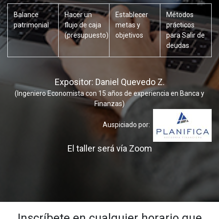
Balance
Hacer un
Establecer
Métodos
patrimonial
flujo de caja
metas y
prácticos
(presupuesto)
objetivos
para Salir de
deudas
Expositor: Daniel Quevedo Z.
(Ingeniero Economista con 15 años de experiencia en Banca y
Finanzas)
Auspiciado por:
El taller será vía Zoom
Inscríbete en cualquier horario que